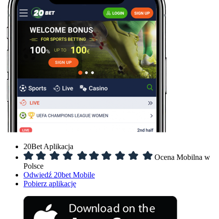
20Bet Aplikacja
Ocena Mobilna w
Polsce
Odwiedź 20bet Mobile
Pobierz aplikację