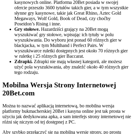
kasynowych online. Platforma 20Bet posiada w swojej
ofercie przeszło 3600 tytułów takich gier, a w tym wszystkie
słynne gry kasynowe, takie jak Great Rhino, Aztec Gold
Megaways, Wolf Gold, Book of Dead, czy choćby
Poseidon’s Rising i inne.
Gry stołowe.
Hazardziści grający na 20Bet mogą
wyszukiwać gry stołowe, wpisując ich tytuły w polu
wyszukiwania. Do wyboru jest ponad 60 różnych gier w
blackjacka, w tym Multihand i Perfect Pairs. W
wyszukiwarce ruletki dostępnych jest około 70 różnych gier
w ruletkę i 25 różnych gier Baccarat.
Zdrapki.
Zdrapki nie mają własnej kategorii, ale możesz
użyć pola wyszukiwania, aby znaleźć około 40 różnych gier
tego rodzaju.
Mobilna Wersja
Strony Internetowej
20Bet.com
Można to nazwać aplikacją internetową, bo mobilna wersja
platformy bukmacherskiej 20Bet i kasyna online jest tak prosta w
użyciu jak dedykowana apka, a sam interfejs strony internetowej nie
różni się niczym od tej dostępnej z PC.
Aby szybko przełączyć się na mobilną wersję strony, po prostu