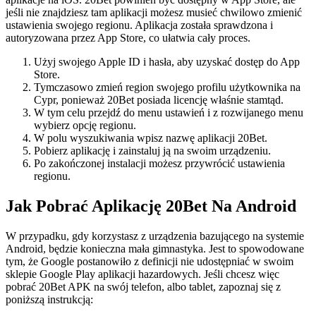
jeśli nie znajdziesz tam aplikacji możesz musieć chwilowo zmienić
ustawienia swojego regionu. Aplikacja została sprawdzona i
autoryzowana przez App Store, co ułatwia cały proces.
Użyj swojego Apple ID i hasła, aby uzyskać dostęp do App
Store.
Tymczasowo zmień region swojego profilu użytkownika na
Cypr, ponieważ 20Bet posiada licencję właśnie stamtąd.
W tym celu przejdź do menu ustawień i z rozwijanego menu
wybierz opcję regionu.
W polu wyszukiwania wpisz nazwę aplikacji 20Bet.
Pobierz aplikację i zainstaluj ją na swoim urządzeniu.
Po zakończonej instalacji możesz przywrócić ustawienia
regionu.
Jak
Pobrać Aplikację
20Bet
Na
Android
W przypadku, gdy korzystasz z urządzenia bazującego na systemie
Android, będzie konieczna mała gimnastyka. Jest to spowodowane
tym, że Google postanowiło z definicji nie udostępniać w swoim
sklepie Google Play aplikacji hazardowych. Jeśli chcesz więc
pobrać 20Bet APK na swój telefon, albo tablet, zapoznaj się z
poniższą instrukcją: