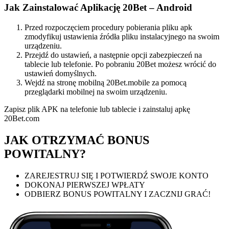
Jak
Zainstalować Aplikację
20Bet
–
Android
Przed rozpoczęciem procedury pobierania pliku apk
zmodyfikuj ustawienia źródła pliku instalacyjnego na swoim
urządzeniu.
Przejdź do ustawień, a następnie opcji zabezpieczeń na
tablecie lub telefonie. Po pobraniu 20Bet możesz wrócić do
ustawień domyślnych.
Wejdź na stronę mobilną 20Bet.mobile za pomocą
przeglądarki mobilnej na swoim urządzeniu.
Zapisz plik APK na telefonie lub tablecie i zainstaluj apkę
20Bet.com
JAK OTRZYMAĆ BONUS
POWITALNY?
ZAREJESTRUJ SIĘ I POTWIERDŹ SWOJE KONTO
DOKONAJ PIERWSZEJ WPŁATY
ODBIERZ BONUS POWITALNY I ZACZNIJ GRAĆ!